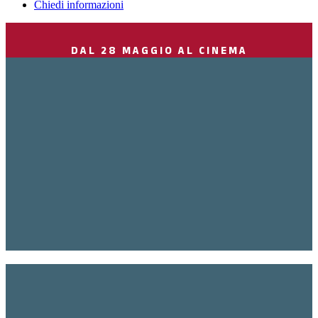
Chiedi informazioni
DAL 28 MAGGIO AL CINEMA
QUANDO IL
CORAGGIO
HA LE PIUME
QUANDO IL CORAGGIO HA LE
PIUME