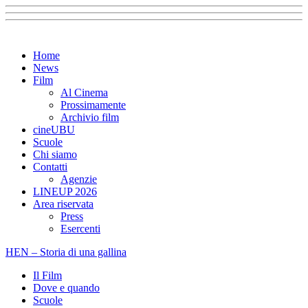
Home
News
Film
Al Cinema
Prossimamente
Archivio film
cineUBU
Scuole
Chi siamo
Contatti
Agenzie
LINEUP 2026
Area riservata
Press
Esercenti
HEN – Storia di una gallina
Il Film
Dove e quando
Scuole